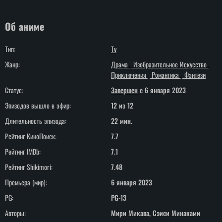
Об аниме
Тип:
Tv
Жанр:
Драма
Изобразительное Искусство
Приключения
Романтика
Фэнтези
Статус:
Завершен
c 6 января 2023
Эпизодов вышло в эфир:
12 из 12
Длительность эпизода:
22 мин.
Рейтинг КиноПоиск:
7.7
Рейтинг IMDb:
7.1
Рейтинг Shikimori:
7.48
Премьера (мир):
6 января 2023
PG:
PG-13
Авторы:
Мири Микава, Сэиси Минаками