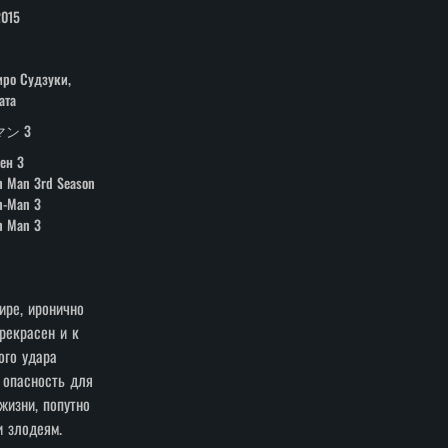
2015
иро Судзуки,
ата
ン 3
ен 3
h Man 3rd Season
h-Man 3
h Man 3
ире, иронично
рекрасен и к
ого удара
 опасность для
жизни, попутно
и злодеям.