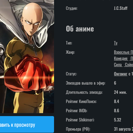
Студия:
J.C.Staff
Об аниме
Тип:
Tv
Жанр:
Взрослые 
Комедия
П
Сила
Сэйн
Статус:
Онгоинг
c 1
Эпизодов вышло в эфир:
6
Длительность эпизода:
24 мин.
Рейтинг КиноПоиск:
8.4
Рейтинг IMDb:
8.6
Рейтинг Shikimori:
5.32
вить к просмотру
Премьера (РФ):
31 августа 