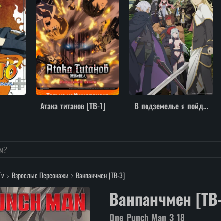
Атака титанов [ТВ-1]
В подземелье я пойду, там красавицу найду! [ТВ-2]
Tv
Взрослые Персонажи
Ванпанчмен [ТВ-3]
Ванпанчмен [ТВ-
One Punch Man 3
18