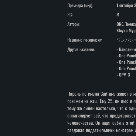
Премьера (мир):
1 октября 
PG:
R
Авторы:
ONE, Томох
Юсукэ Мур
Название по-японски:
ワンパンマ
Другие названия:
- Ванпанчм
- One Punc
- One Punc
- One-Punc
- OPM 3
Парень по имени Сайтама живёт в м
похожем на наш. Ему 25, он лыс и п
тому же силен настолько, что с одн
аннигилирует всё, что представляет
человечества. Он ищет себя в этой 
раздавая подзатыльники монстрам 