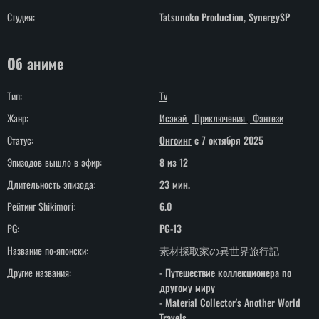
Студия:
Tatsunoko Production, SynergySP
Об аниме
Тип:
Tv
Жанр:
Исэкай
Приключения
Фэнтези
Статус:
Онгоинг
c 7 октября 2025
Эпизодов вышло в эфир:
8 из 12
Длительность эпизода:
23 мин.
Рейтинг Shikimori:
6.0
PG:
PG-13
Название по-японски:
素材採取家の異世界旅行記
Другие названия:
- Путешествие коллекционера по
другому миру
- Material Collector's Another World
Travels