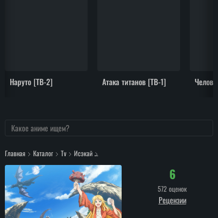
Наруто [ТВ-2]
Атака титанов [ТВ-1]
Челове
Главная
Каталог
Tv
Исэкай
Путешествие Коллекционера По Другому Мир
6
572 оценок
Рецензии